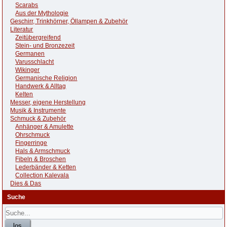
Scarabs
Aus der Mythologie
Geschirr, Trinkhörner, Öllampen & Zubehör
Literatur
Zeitübergreifend
Stein- und Bronzezeit
Germanen
Varusschlacht
Wikinger
Germanische Religion
Handwerk & Alltag
Kelten
Messer, eigene Herstellung
Musik & Instrumente
Schmuck & Zubehör
Anhänger & Amulette
Ohrschmuck
Fingerringe
Hals & Armschmuck
Fibeln & Broschen
Lederbänder & Ketten
Collection Kalevala
Dies & Das
Suche