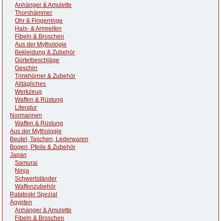
Anhänger & Amulette
Thorshämmer
Ohr & Fingerringe
Hals- & Armreifen
Fibeln & Broschen
Aus der Mythologie
Bekleidung & Zubehör
Gürtelbeschläge
Geschirr
Trinkhörner & Zubehör
Alltägliches
Werkzeug
Waffen & Rüstung
Literatur
Normannen
Waffen & Rüstung
Aus der Mythologie
Beutel, Taschen, Lederwaren
Bogen, Pfeile & Zubehör
Japan
Samurai
Ninja
Schwertständer
Waffenzubehör
Ratatoskr Spezial
Ägypten
Anhänger & Amulette
Fibeln & Broschen