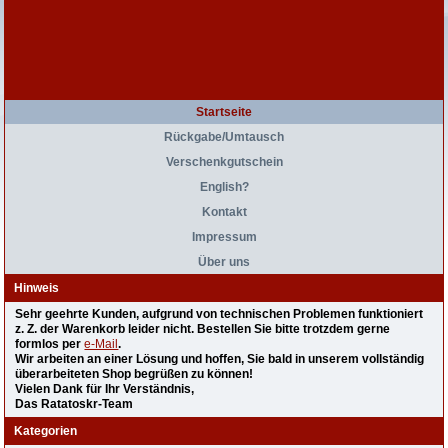
Startseite
Rückgabe/Umtausch
Verschenkgutschein
English?
Kontakt
Impressum
Über uns
Hinweis
Sehr geehrte Kunden, aufgrund von technischen Problemen funktioniert
z. Z. der Warenkorb leider nicht. Bestellen Sie bitte trotzdem gerne
formlos per
e-Mail
.
Wir arbeiten an einer Lösung und hoffen, Sie bald in unserem vollständig
überarbeiteten Shop begrüßen zu können!
Vielen Dank für Ihr Verständnis,
Das Ratatoskr-Team
Kategorien