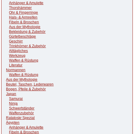
Anhänger & Amulette
Thorshämmer
Ohr & Fingerringe
Hals- & Armreifen
Fibeln & Broschen
Aus der Mythologie
Bekleidung & Zubehör
Gürtelbeschläge
Geschirr
Trinkhörner & Zubehör
Alltägliches
Werkzeug
Waffen & Rüstung
Literatur
Normannen
Waffen & Rüstung
Aus der Mythologie
Beutel, Taschen, Lederwaren
Bogen, Pfeile & Zubehör
Japan
Samurai
Ninja
Schwertständer
Waffenzubehör
Ratatoskr Spezial
Ägypten
Anhänger & Amulette
Fibeln & Broschen