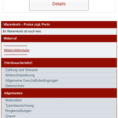
Details
Warenkorb – Preise zzgl. Porto
Ihr Warenkorb ist noch leer.
Widerruf
----------------------
Widerrufsformular
----------------------
!!Verbraucherinfo!!
Zahlung und Versand
Widerrufsbelehrung
Allgemeine Geschäftsbedingungen
Datenschutz
Allgemeines
Materialien
Typenbezeichnung
Ringbestellungen
Gravur