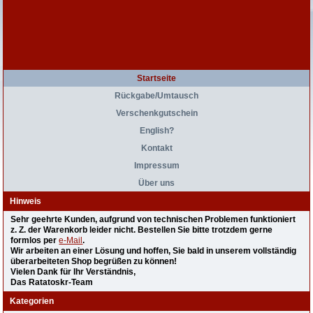
Startseite
Rückgabe/Umtausch
Verschenkgutschein
English?
Kontakt
Impressum
Über uns
Hinweis
Sehr geehrte Kunden, aufgrund von technischen Problemen funktioniert
z. Z. der Warenkorb leider nicht. Bestellen Sie bitte trotzdem gerne
formlos per
e-Mail
.
Wir arbeiten an einer Lösung und hoffen, Sie bald in unserem vollständig
überarbeiteten Shop begrüßen zu können!
Vielen Dank für Ihr Verständnis,
Das Ratatoskr-Team
Kategorien