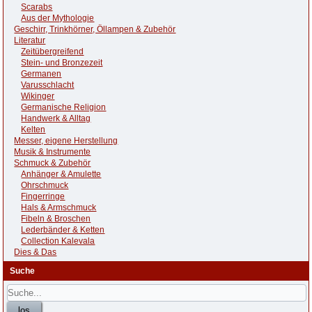
Scarabs
Aus der Mythologie
Geschirr, Trinkhörner, Öllampen & Zubehör
Literatur
Zeitübergreifend
Stein- und Bronzezeit
Germanen
Varusschlacht
Wikinger
Germanische Religion
Handwerk & Alltag
Kelten
Messer, eigene Herstellung
Musik & Instrumente
Schmuck & Zubehör
Anhänger & Amulette
Ohrschmuck
Fingerringe
Hals & Armschmuck
Fibeln & Broschen
Lederbänder & Ketten
Collection Kalevala
Dies & Das
Suche