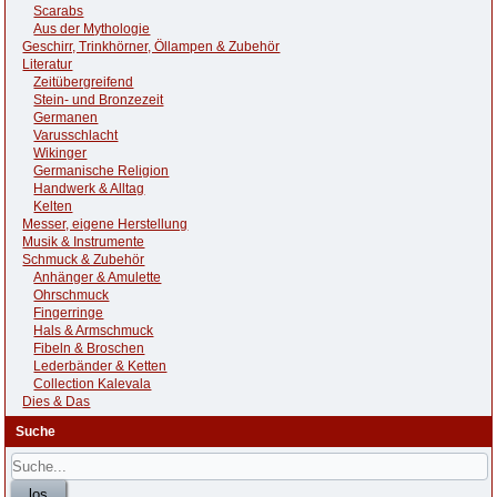
Scarabs
Aus der Mythologie
Geschirr, Trinkhörner, Öllampen & Zubehör
Literatur
Zeitübergreifend
Stein- und Bronzezeit
Germanen
Varusschlacht
Wikinger
Germanische Religion
Handwerk & Alltag
Kelten
Messer, eigene Herstellung
Musik & Instrumente
Schmuck & Zubehör
Anhänger & Amulette
Ohrschmuck
Fingerringe
Hals & Armschmuck
Fibeln & Broschen
Lederbänder & Ketten
Collection Kalevala
Dies & Das
Suche