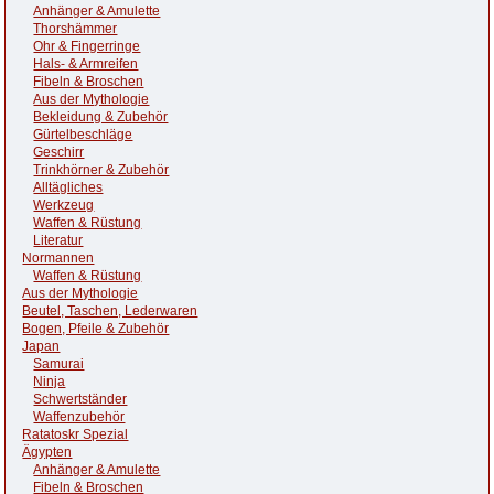
Anhänger & Amulette
Thorshämmer
Ohr & Fingerringe
Hals- & Armreifen
Fibeln & Broschen
Aus der Mythologie
Bekleidung & Zubehör
Gürtelbeschläge
Geschirr
Trinkhörner & Zubehör
Alltägliches
Werkzeug
Waffen & Rüstung
Literatur
Normannen
Waffen & Rüstung
Aus der Mythologie
Beutel, Taschen, Lederwaren
Bogen, Pfeile & Zubehör
Japan
Samurai
Ninja
Schwertständer
Waffenzubehör
Ratatoskr Spezial
Ägypten
Anhänger & Amulette
Fibeln & Broschen