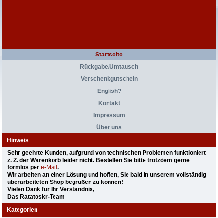
Startseite
Rückgabe/Umtausch
Verschenkgutschein
English?
Kontakt
Impressum
Über uns
Hinweis
Sehr geehrte Kunden, aufgrund von technischen Problemen funktioniert
z. Z. der Warenkorb leider nicht. Bestellen Sie bitte trotzdem gerne
formlos per
e-Mail
.
Wir arbeiten an einer Lösung und hoffen, Sie bald in unserem vollständig
überarbeiteten Shop begrüßen zu können!
Vielen Dank für Ihr Verständnis,
Das Ratatoskr-Team
Kategorien