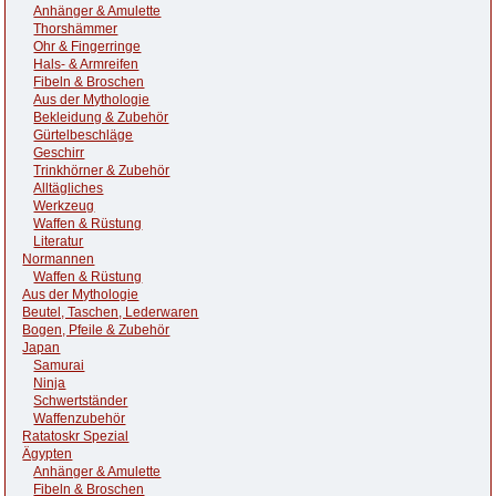
Anhänger & Amulette
Thorshämmer
Ohr & Fingerringe
Hals- & Armreifen
Fibeln & Broschen
Aus der Mythologie
Bekleidung & Zubehör
Gürtelbeschläge
Geschirr
Trinkhörner & Zubehör
Alltägliches
Werkzeug
Waffen & Rüstung
Literatur
Normannen
Waffen & Rüstung
Aus der Mythologie
Beutel, Taschen, Lederwaren
Bogen, Pfeile & Zubehör
Japan
Samurai
Ninja
Schwertständer
Waffenzubehör
Ratatoskr Spezial
Ägypten
Anhänger & Amulette
Fibeln & Broschen