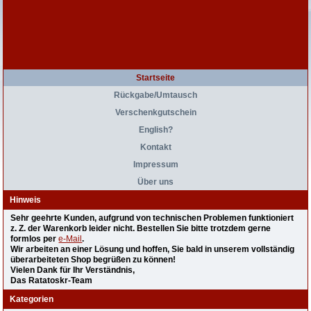
Startseite
Rückgabe/Umtausch
Verschenkgutschein
English?
Kontakt
Impressum
Über uns
Hinweis
Sehr geehrte Kunden, aufgrund von technischen Problemen funktioniert
z. Z. der Warenkorb leider nicht. Bestellen Sie bitte trotzdem gerne
formlos per
e-Mail
.
Wir arbeiten an einer Lösung und hoffen, Sie bald in unserem vollständig
überarbeiteten Shop begrüßen zu können!
Vielen Dank für Ihr Verständnis,
Das Ratatoskr-Team
Kategorien