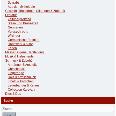
Scarabs
Aus der Mythologie
Geschirr, Trinkhörner, Öllampen & Zubehör
Literatur
Zeitübergreifend
Stein- und Bronzezeit
Germanen
Varusschlacht
Wikinger
Germanische Religion
Handwerk & Alltag
Kelten
Messer, eigene Herstellung
Musik & Instrumente
Schmuck & Zubehör
Anhänger & Amulette
Ohrschmuck
Fingerringe
Hals & Armschmuck
Fibeln & Broschen
Lederbänder & Ketten
Collection Kalevala
Dies & Das
Suche