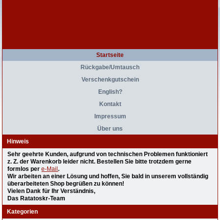
Startseite
Rückgabe/Umtausch
Verschenkgutschein
English?
Kontakt
Impressum
Über uns
Hinweis
Sehr geehrte Kunden, aufgrund von technischen Problemen funktioniert
z. Z. der Warenkorb leider nicht. Bestellen Sie bitte trotzdem gerne
formlos per
e-Mail
.
Wir arbeiten an einer Lösung und hoffen, Sie bald in unserem vollständig
überarbeiteten Shop begrüßen zu können!
Vielen Dank für Ihr Verständnis,
Das Ratatoskr-Team
Kategorien