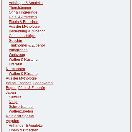
Anhänger & Amulette
Thorshämmer
Ohr & Fingerringe
Hals- & Armreifen
Fibeln & Broschen
Aus der Mythologie
Bekleidung & Zubehör
Gürtelbeschläge
Geschirr
Trinkhörner & Zubehör
Alltägliches
Werkzeug
Waffen & Rüstung
Literatur
Normannen
Waffen & Rüstung
Aus der Mythologie
Beutel, Taschen, Lederwaren
Bogen, Pfeile & Zubehör
Japan
Samurai
Ninja
Schwertständer
Waffenzubehör
Ratatoskr Spezial
Ägypten
Anhänger & Amulette
Fibeln & Broschen