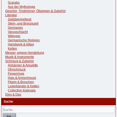
Scarabs
Aus der Mythologie
Geschirr, Trinkhörner, Öllampen & Zubehör
Literatur
Zeitübergreifend
Stein- und Bronzezeit
Germanen
Varusschlacht
Wikinger
Germanische Religion
Handwerk & Alltag
Kelten
Messer, eigene Herstellung
Musik & Instrumente
Schmuck & Zubehör
Anhänger & Amulette
Ohrschmuck
Fingerringe
Hals & Armschmuck
Fibeln & Broschen
Lederbänder & Ketten
Collection Kalevala
Dies & Das
Suche