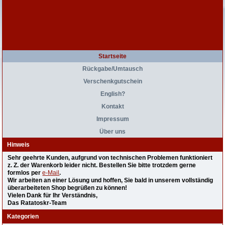
Startseite
Rückgabe/Umtausch
Verschenkgutschein
English?
Kontakt
Impressum
Über uns
Hinweis
Sehr geehrte Kunden, aufgrund von technischen Problemen funktioniert
z. Z. der Warenkorb leider nicht. Bestellen Sie bitte trotzdem gerne
formlos per
e-Mail
.
Wir arbeiten an einer Lösung und hoffen, Sie bald in unserem vollständig
überarbeiteten Shop begrüßen zu können!
Vielen Dank für Ihr Verständnis,
Das Ratatoskr-Team
Kategorien