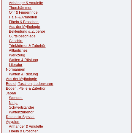
Anhänger & Amulette
Thorshämmer
Ohr & Fingerringe
Hals- & Armreifen
Fibeln & Broschen
Aus der Mythologie
Bekleidung & Zubehör
Gürtelbeschläge
Geschirr
Trinkhörner & Zubehör
Alltägliches
Werkzeug
Waffen & Rüstung
Literatur
Normannen
Waffen & Rüstung
Aus der Mythologie
Beutel, Taschen, Lederwaren
Bogen, Pfeile & Zubehör
Japan
Samurai
Ninja
Schwertständer
Waffenzubehör
Ratatoskr Spezial
Ägypten
Anhänger & Amulette
Fibeln & Broschen