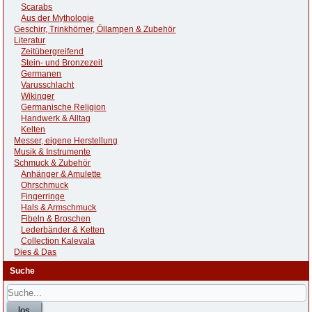
Scarabs
Aus der Mythologie
Geschirr, Trinkhörner, Öllampen & Zubehör
Literatur
Zeitübergreifend
Stein- und Bronzezeit
Germanen
Varusschlacht
Wikinger
Germanische Religion
Handwerk & Alltag
Kelten
Messer, eigene Herstellung
Musik & Instrumente
Schmuck & Zubehör
Anhänger & Amulette
Ohrschmuck
Fingerringe
Hals & Armschmuck
Fibeln & Broschen
Lederbänder & Ketten
Collection Kalevala
Dies & Das
Suche