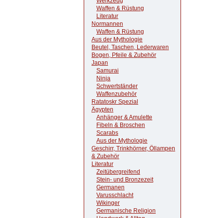
Werkzeug
Waffen & Rüstung
Literatur
Normannen
Waffen & Rüstung
Aus der Mythologie
Beutel, Taschen, Lederwaren
Bogen, Pfeile & Zubehör
Japan
Samurai
Ninja
Schwertständer
Waffenzubehör
Ratatoskr Spezial
Ägypten
Anhänger & Amulette
Fibeln & Broschen
Scarabs
Aus der Mythologie
Geschirr, Trinkhörner, Öllampen
& Zubehör
Literatur
Zeitübergreifend
Stein- und Bronzezeit
Germanen
Varusschlacht
Wikinger
Germanische Religion