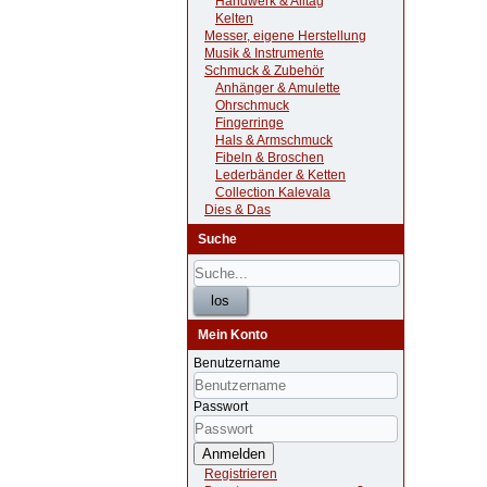
Handwerk & Alltag
Kelten
Messer, eigene Herstellung
Musik & Instrumente
Schmuck & Zubehör
Anhänger & Amulette
Ohrschmuck
Fingerringe
Hals & Armschmuck
Fibeln & Broschen
Lederbänder & Ketten
Collection Kalevala
Dies & Das
Suche
Mein Konto
Benutzername
Passwort
Anmelden
Registrieren