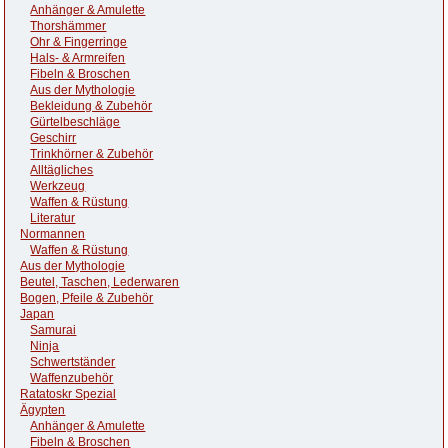
Anhänger & Amulette
Thorshämmer
Ohr & Fingerringe
Hals- & Armreifen
Fibeln & Broschen
Aus der Mythologie
Bekleidung & Zubehör
Gürtelbeschläge
Geschirr
Trinkhörner & Zubehör
Alltägliches
Werkzeug
Waffen & Rüstung
Literatur
Normannen
Waffen & Rüstung
Aus der Mythologie
Beutel, Taschen, Lederwaren
Bogen, Pfeile & Zubehör
Japan
Samurai
Ninja
Schwertständer
Waffenzubehör
Ratatoskr Spezial
Ägypten
Anhänger & Amulette
Fibeln & Broschen