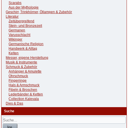
Scarabs
Aus der Mythologie
Geschirr, Trinkhörner, Öllampen & Zubehör
Literatur
Zeitübergreifend
Stein- und Bronzezeit
Germanen
Varusschlacht
Wikinger
Germanische Religion
Handwerk & Alltag
Kelten
Messer, eigene Herstellung
Musik & Instrumente
Schmuck & Zubehör
Anhänger & Amulette
Ohrschmuck
Fingerringe
Hals & Armschmuck
Fibeln & Broschen
Lederbänder & Ketten
Collection Kalevala
Dies & Das
Suche