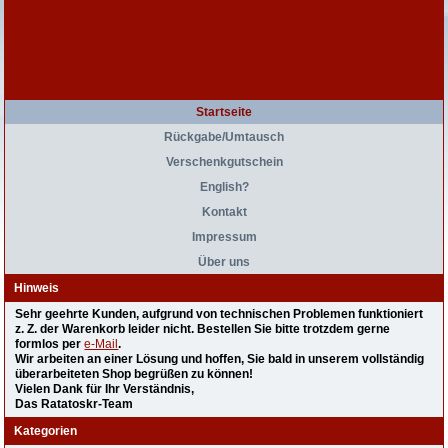
Startseite
Rückgabe/Umtausch
Verschenkgutschein
English?
Kontakt
Impressum
Über uns
Hinweis
Sehr geehrte Kunden, aufgrund von technischen Problemen funktioniert
z. Z. der Warenkorb leider nicht. Bestellen Sie bitte trotzdem gerne
formlos per
e-Mail
.
Wir arbeiten an einer Lösung und hoffen, Sie bald in unserem vollständig
überarbeiteten Shop begrüßen zu können!
Vielen Dank für Ihr Verständnis,
Das Ratatoskr-Team
Kategorien