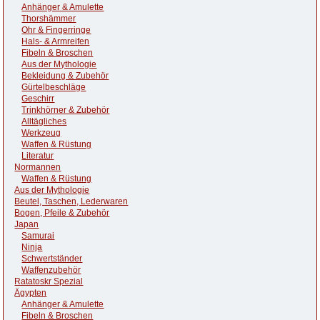
Anhänger & Amulette
Thorshämmer
Ohr & Fingerringe
Hals- & Armreifen
Fibeln & Broschen
Aus der Mythologie
Bekleidung & Zubehör
Gürtelbeschläge
Geschirr
Trinkhörner & Zubehör
Alltägliches
Werkzeug
Waffen & Rüstung
Literatur
Normannen
Waffen & Rüstung
Aus der Mythologie
Beutel, Taschen, Lederwaren
Bogen, Pfeile & Zubehör
Japan
Samurai
Ninja
Schwertständer
Waffenzubehör
Ratatoskr Spezial
Ägypten
Anhänger & Amulette
Fibeln & Broschen