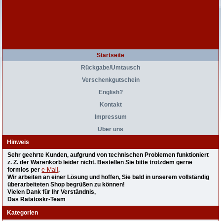
Startseite
Rückgabe/Umtausch
Verschenkgutschein
English?
Kontakt
Impressum
Über uns
Hinweis
Sehr geehrte Kunden, aufgrund von technischen Problemen funktioniert
z. Z. der Warenkorb leider nicht. Bestellen Sie bitte trotzdem gerne
formlos per
e-Mail
.
Wir arbeiten an einer Lösung und hoffen, Sie bald in unserem vollständig
überarbeiteten Shop begrüßen zu können!
Vielen Dank für Ihr Verständnis,
Das Ratatoskr-Team
Kategorien