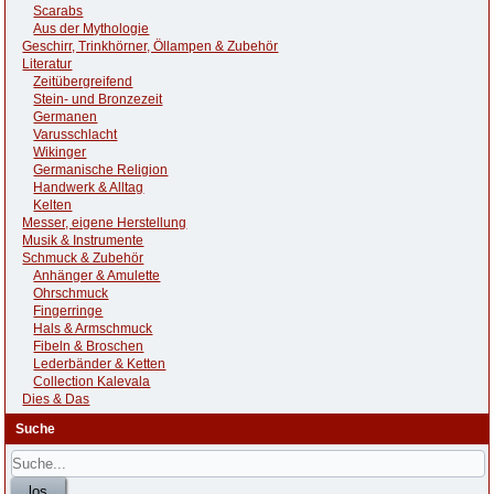
Scarabs
Aus der Mythologie
Geschirr, Trinkhörner, Öllampen & Zubehör
Literatur
Zeitübergreifend
Stein- und Bronzezeit
Germanen
Varusschlacht
Wikinger
Germanische Religion
Handwerk & Alltag
Kelten
Messer, eigene Herstellung
Musik & Instrumente
Schmuck & Zubehör
Anhänger & Amulette
Ohrschmuck
Fingerringe
Hals & Armschmuck
Fibeln & Broschen
Lederbänder & Ketten
Collection Kalevala
Dies & Das
Suche