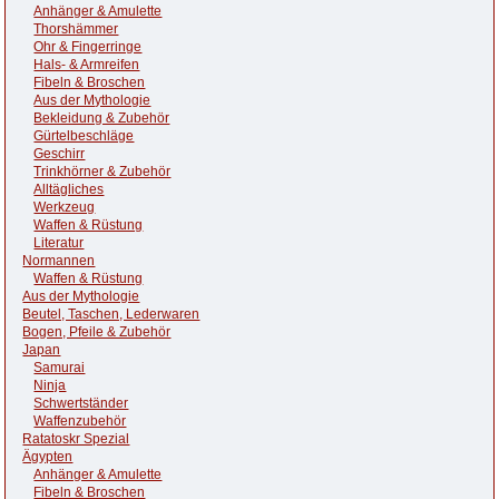
Anhänger & Amulette
Thorshämmer
Ohr & Fingerringe
Hals- & Armreifen
Fibeln & Broschen
Aus der Mythologie
Bekleidung & Zubehör
Gürtelbeschläge
Geschirr
Trinkhörner & Zubehör
Alltägliches
Werkzeug
Waffen & Rüstung
Literatur
Normannen
Waffen & Rüstung
Aus der Mythologie
Beutel, Taschen, Lederwaren
Bogen, Pfeile & Zubehör
Japan
Samurai
Ninja
Schwertständer
Waffenzubehör
Ratatoskr Spezial
Ägypten
Anhänger & Amulette
Fibeln & Broschen