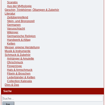
Scarabs
Aus der Mythologie
Geschirr, Trinkhörner, Öllampen & Zubehör
Literatur
Zeitübergreifend
Stein- und Bronzezeit
Germanen
Varusschlacht
Wikinger
Germanische Religion
Handwerk & Alltag
Kelten
Messer, eigene Herstellung
Musik & Instrumente
Schmuck & Zubehör
Anhänger & Amulette
Ohrschmuck
Fingerringe
Hals & Armschmuck
Fibeln & Broschen
Lederbänder & Ketten
Collection Kalevala
Dies & Das
Suche