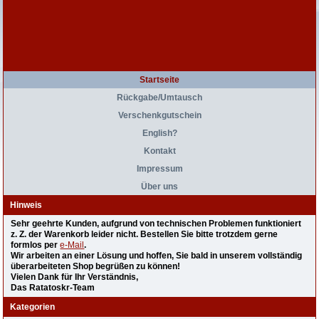
Startseite
Rückgabe/Umtausch
Verschenkgutschein
English?
Kontakt
Impressum
Über uns
Hinweis
Sehr geehrte Kunden, aufgrund von technischen Problemen funktioniert
z. Z. der Warenkorb leider nicht. Bestellen Sie bitte trotzdem gerne
formlos per
e-Mail
.
Wir arbeiten an einer Lösung und hoffen, Sie bald in unserem vollständig
überarbeiteten Shop begrüßen zu können!
Vielen Dank für Ihr Verständnis,
Das Ratatoskr-Team
Kategorien