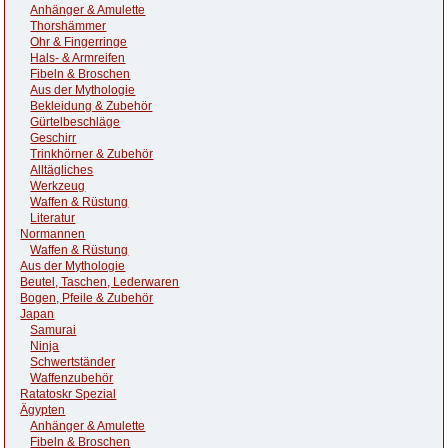
Anhänger & Amulette
Thorshämmer
Ohr & Fingerringe
Hals- & Armreifen
Fibeln & Broschen
Aus der Mythologie
Bekleidung & Zubehör
Gürtelbeschläge
Geschirr
Trinkhörner & Zubehör
Alltägliches
Werkzeug
Waffen & Rüstung
Literatur
Normannen
Waffen & Rüstung
Aus der Mythologie
Beutel, Taschen, Lederwaren
Bogen, Pfeile & Zubehör
Japan
Samurai
Ninja
Schwertständer
Waffenzubehör
Ratatoskr Spezial
Ägypten
Anhänger & Amulette
Fibeln & Broschen