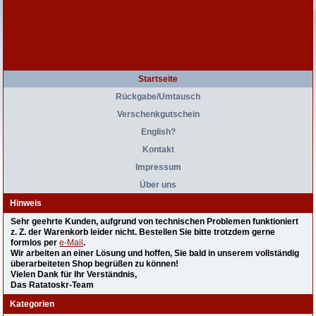
Startseite
Rückgabe/Umtausch
Verschenkgutschein
English?
Kontakt
Impressum
Über uns
Hinweis
Sehr geehrte Kunden, aufgrund von technischen Problemen funktioniert
z. Z. der Warenkorb leider nicht. Bestellen Sie bitte trotzdem gerne
formlos per
e-Mail
.
Wir arbeiten an einer Lösung und hoffen, Sie bald in unserem vollständig
überarbeiteten Shop begrüßen zu können!
Vielen Dank für Ihr Verständnis,
Das Ratatoskr-Team
Kategorien