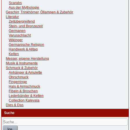
Scarabs
Aus der Mythologie
Geschirr, Trinkhörner, Öllampen & Zubehör
Literatur
Zeitübergreifend
Stein- und Bronzezeit
Germanen
Varusschlacht
Wikinger
Germanische Religion
Handwerk & Alltag
Kelten
Messer, eigene Herstellung
Musik & Instrumente
Schmuck & Zubehör
Anhänger & Amulette
Ohrschmuck
Fingerringe
Hals & Armschmuck
Fibeln & Broschen
Lederbänder & Ketten
Collection Kalevala
Dies & Das
Suche